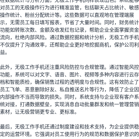
在数据统计与分析方面，无极工作手机同样表现出色。系统能够
对员工的无极操作行为进行精准监管，包括聊天占比统计、敏感
操作统计、粉丝分配统计等。这些数据可以直观地在管理端展
示，无需员工每日填写报表，节省了大量时间。同时，财务统计
功能如转账次数、金额及收发红包记录，帮助企业全面掌握资金
流向，杜绝内部风险。通过数据挖掘和统计分析，无极工作手机
不仅提升了沟通效率，还帮助企业更好地挖掘商机，保护公司利
益。
此外，无极工作手机还注重风险防控与合规管理。通过智能风控
功能，系统可以对文字、语音、图片、视频等多种内容进行云存
档和智能质检，确保销售过程的透明度与合规性。这有效防止了
员工飞单、恶意删除好友、私自推送名片等行为，降低了企业因
内部操作不当而导致的损失。同时，系统支持与企业现有客户系
统对接，打通数据壁垒，实现消息自动批量群发和统一管理营销
素材，让无极营销更专业、更标准。
最后，无极工作手机还通过制度建设和技术支持，为企业提供稳
定的运营环境。它强调对员工使用行为的规范和数据保护意识的